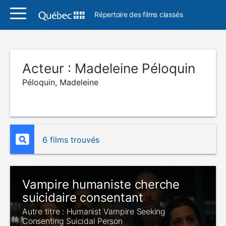
Répertoire des films classés
Acteur :
Madeleine Péloquin
Péloquin, Madeleine
6 films trouvés
Vampire humaniste cherche
suicidaire consentant
Autre titre : Humanist Vampire Seeking
Consenting Suicidal Person