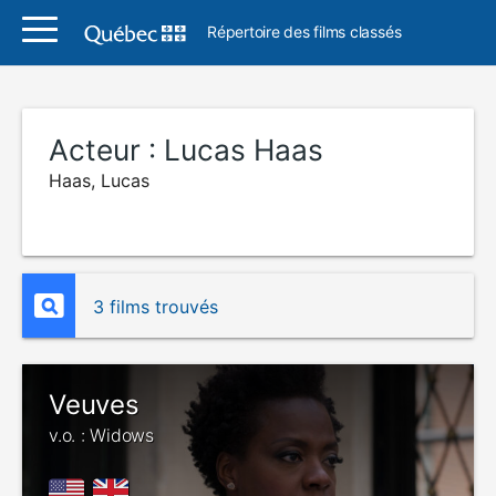
Répertoire des films classés
Acteur :
Lucas Haas
Haas, Lucas
3 films trouvés
Veuves
v.o. : Widows