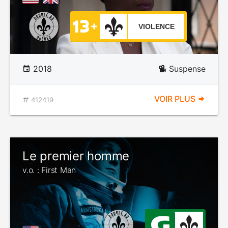
VIOLENCE
2018
Suspense
VOIR PLUS
412419
Le premier homme
v.o. : First Man