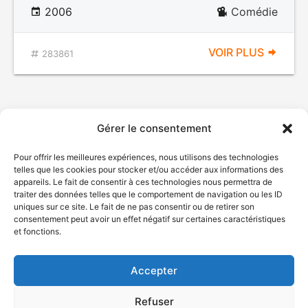
2006
Comédie
VOIR PLUS
283861
Gérer le consentement
Pour offrir les meilleures expériences, nous utilisons des technologies
telles que les cookies pour stocker et/ou accéder aux informations des
appareils. Le fait de consentir à ces technologies nous permettra de
traiter des données telles que le comportement de navigation ou les ID
uniques sur ce site. Le fait de ne pas consentir ou de retirer son
© Gouvernement du Québec, 2026
consentement peut avoir un effet négatif sur certaines caractéristiques
et fonctions.
Nous joindre
Plan du site
Accepter
Accessibilité
Accès à l'information
Refuser
Déclaration de services