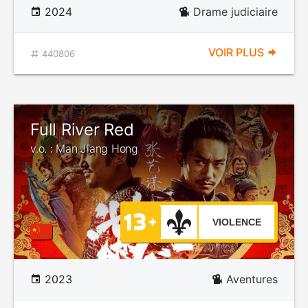
2024
Drame judiciaire
VOIR PLUS
440806
Full River Red
v.o. : Man Jiang Hong
VIOLENCE
2023
Aventures