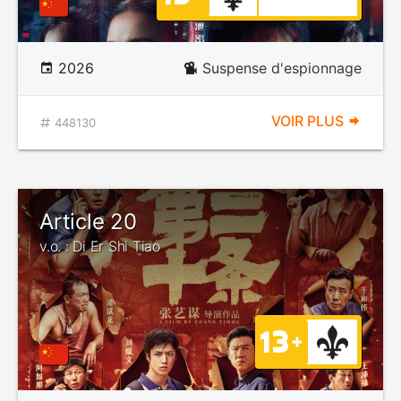
2026
Suspense d'espionnage
VOIR PLUS
448130
Article 20
v.o. : Di Er Shi Tiao