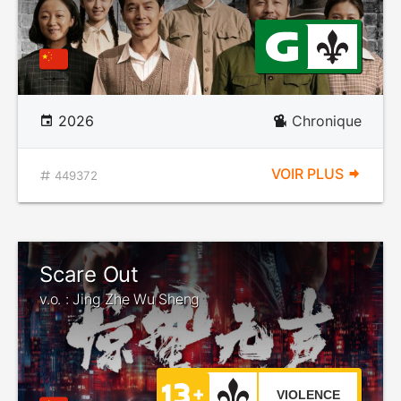
2026
Chronique
VOIR PLUS
449372
Scare Out
v.o. : Jing Zhe Wu Sheng
VIOLENCE