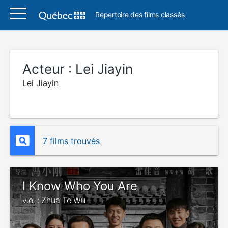
Répertoire des films classés
Acteur :
Lei Jiayin
Lei Jiayin
7 films trouvés
I Know Who You Are
v.o. : Zhua Te Wu