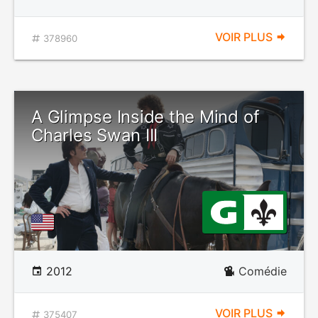
VOIR PLUS
378960
A Glimpse Inside the Mind of
Charles Swan III
2012
Comédie
VOIR PLUS
375407