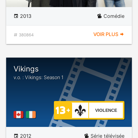
2013
Comédie
VOIR PLUS
380864
Vikings
v.o. : Vikings: Season 1
VIOLENCE
2012
Série télévisée