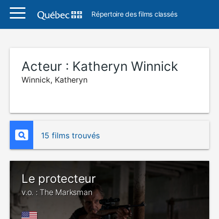
Répertoire des films classés
Acteur :
Katheryn Winnick
Winnick, Katheryn
15 films trouvés
Le protecteur
v.o. : The Marksman