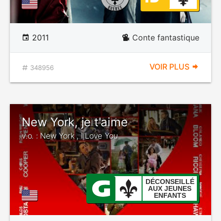
2011
Conte fantastique
VOIR PLUS
348956
New York, je t'aime
v.o. : New York , I Love You
DÉCONSEILLÉ
AUX JEUNES
ENFANTS