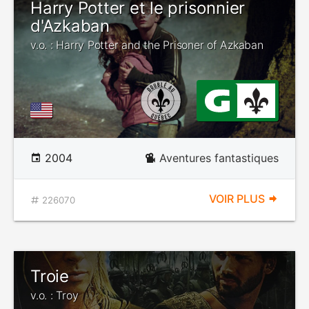
Harry Potter et le prisonnier
d'Azkaban
v.o. : Harry Potter and the Prisoner of Azkaban
2004
Aventures fantastiques
VOIR PLUS
226070
Troie
v.o. : Troy