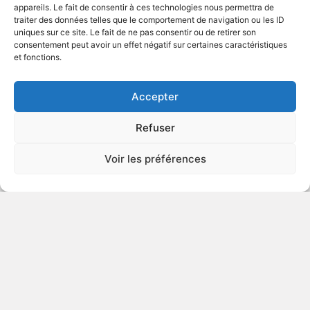
appareils. Le fait de consentir à ces technologies nous permettra de
traiter des données telles que le comportement de navigation ou les ID
uniques sur ce site. Le fait de ne pas consentir ou de retirer son
2001
Comédie sentimentale
consentement peut avoir un effet négatif sur certaines caractéristiques
et fonctions.
VOIR PLUS
209506
Accepter
Refuser
Autour de Lucy
Voir les préférences
v.o. : I'm with Lucy
2002
Comédie sentimentale