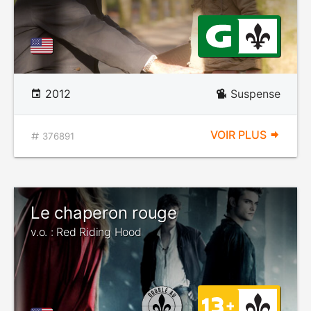
2012
Suspense
VOIR PLUS
376891
Le chaperon rouge
v.o. : Red Riding Hood