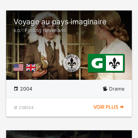
Voyage au pays imaginaire
v.o. : Finding Neverland
2004
Drame
VOIR PLUS
238554