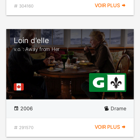
VOIR PLUS
304160
Loin d'elle
v.o. : Away from Her
2006
Drame
VOIR PLUS
291570