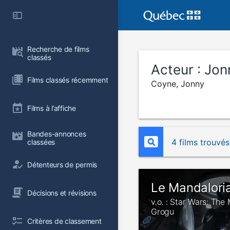
Recherche de films 
classés
Acteur :
Jon
Films classés récemment
Coyne, Jonny
Films à l’affiche
Bandes-annonces 
4 films trouvés
classées
Détenteurs de permis
Le Mandalori
Décisions et révisions
v.o. : Star Wars: The
Grogu
Critères de classement