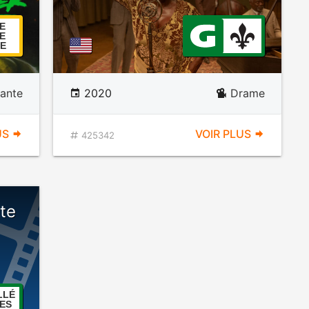
E
E
E
ante
2020
Drame
US
VOIR PLUS
425342
te
LLÉ
ES