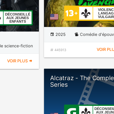
VIOLENC
LANGAG
DÉCONSEILLÉ
VULGAIR
AUX JEUNES
ENFANTS
2025
Comédie d'épouv
e science-fiction
VOIR PL
445913
VOIR PLUS
Alcatraz - The Comple
Series
DÉCONSEI
AUX JEUN