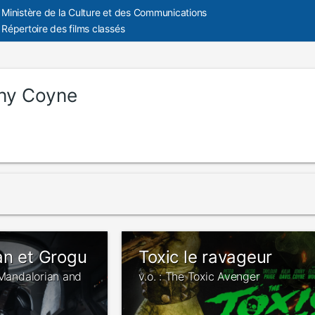
Ministère de la Culture et des Communications
Répertoire des films classés
ny Coyne
an et Grogu
Toxic le ravageur
 Mandalorian and
v.o. : The Toxic Avenger