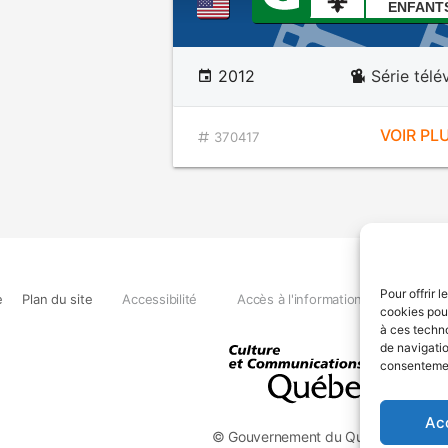
ENFANT
2012
Série télé
VOIR PL
370417
Pour offrir 
e
Plan du site
Accessibilité
Accès à l'information
Déclara
cookies pour
à ces techn
de navigatio
consentement
Ac
© Gouvernement du Québec, 2026