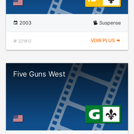
2003
Suspense
VOIR PLUS
221812
Five Guns West