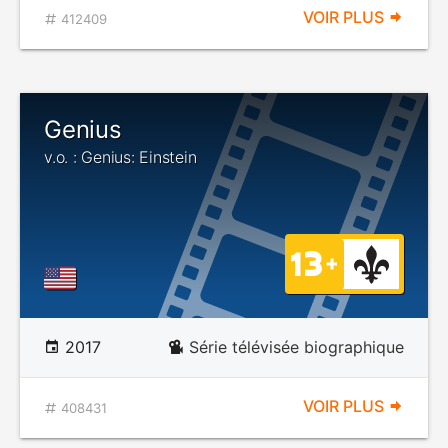
VOIR PLUS
412409
Genius
v.o. : Genius: Einstein
2017
Série télévisée biographique
VOIR PLUS
408431