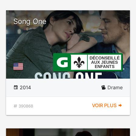
Song One
DÉCONSEILLÉ
AUX JEUNES
ENFANTS
2014
Drame
VOIR PLUS
390868