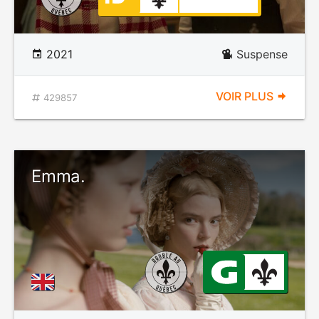
2021
Suspense
VOIR PLUS
429857
Emma.