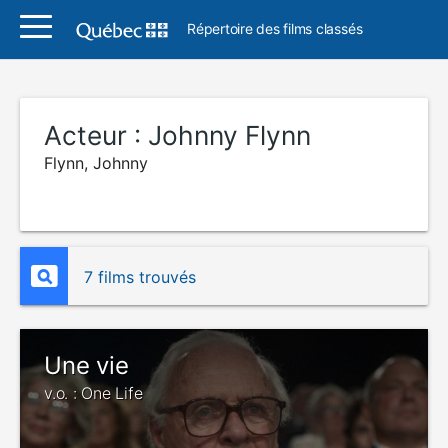
Répertoire des films classés
Acteur :
Johnny Flynn
Flynn, Johnny
7 films trouvés
Une vie
v.o. : One Life