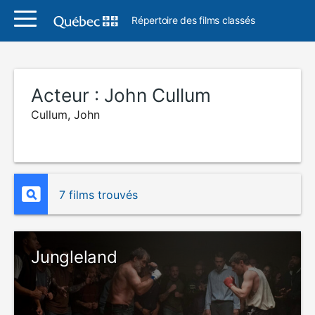
Répertoire des films classés
Acteur :
John Cullum
Cullum, John
7 films trouvés
Jungleland