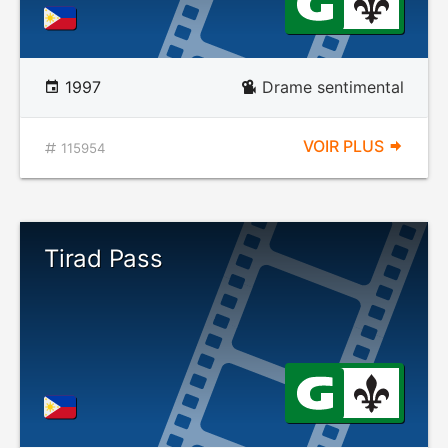
1997
Drame sentimental
VOIR PLUS
115954
Tirad Pass