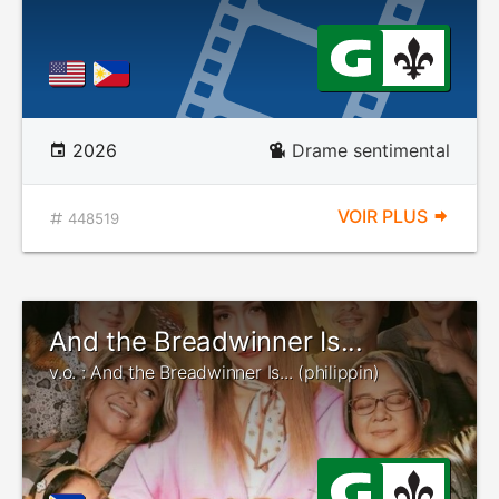
2026
Drame sentimental
VOIR PLUS
448519
And the Breadwinner Is...
v.o. : And the Breadwinner Is... (philippin)