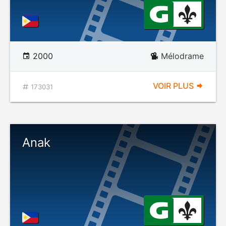
2000
Mélodrame
VOIR PLUS
173031
Anak