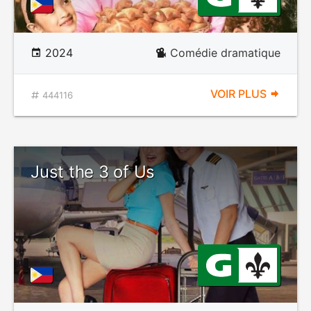
2024
Comédie dramatique
VOIR PLUS
444116
Just the 3 of Us