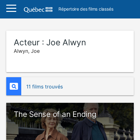
Répertoire des films classés
Acteur :
Joe Alwyn
Alwyn, Joe
11 films trouvés
The Sense of an Ending