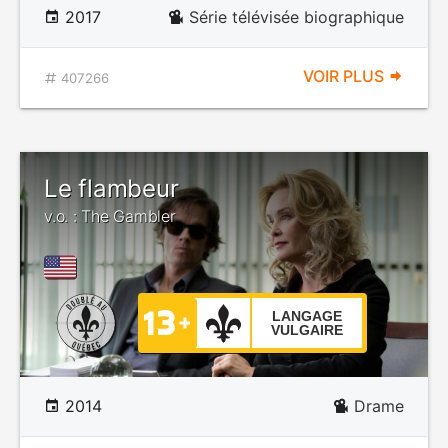
2017
Série télévisée biographique
VOIR PLUS
407266
Le flambeur
v.o. : The Gambler
LANGAGE
VULGAIRE
2014
Drame