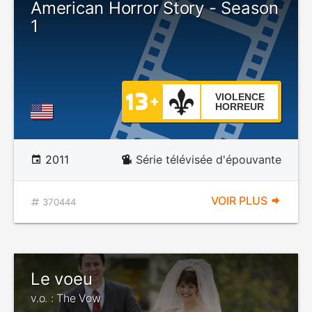
American Horror Story - Season
1
VIOLENCE
HORREUR
2011
Série télévisée d'épouvante
VOIR PLUS
370444
Le voeu
v.o. : The Vow