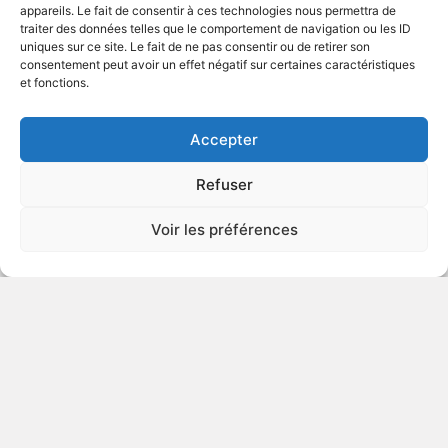
appareils. Le fait de consentir à ces technologies nous permettra de
traiter des données telles que le comportement de navigation ou les ID
uniques sur ce site. Le fait de ne pas consentir ou de retirer son
2007
Comédie dramatique
consentement peut avoir un effet négatif sur certaines caractéristiques
et fonctions.
VOIR PLUS
315887
Accepter
Refuser
Don't Come Knocking
Voir les préférences
2005
Drame