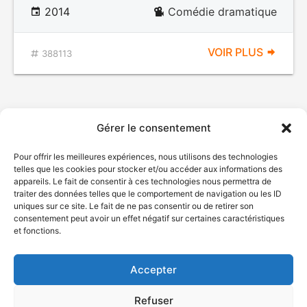
2014
Comédie dramatique
VOIR PLUS
388113
Gérer le consentement
Pour offrir les meilleures expériences, nous utilisons des technologies
telles que les cookies pour stocker et/ou accéder aux informations des
appareils. Le fait de consentir à ces technologies nous permettra de
traiter des données telles que le comportement de navigation ou les ID
uniques sur ce site. Le fait de ne pas consentir ou de retirer son
© Gouvernement du Québec, 2026
consentement peut avoir un effet négatif sur certaines caractéristiques
et fonctions.
Nous joindre
Plan du site
Accepter
Accessibilité
Accès à l'information
Refuser
Déclaration de services