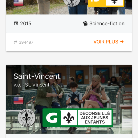
2015
Science-fiction
VOIR PLUS
394497
Saint-Vincent
v.o. : St. Vincent
DÉCONSEILLÉ
AUX JEUNES
ENFANTS