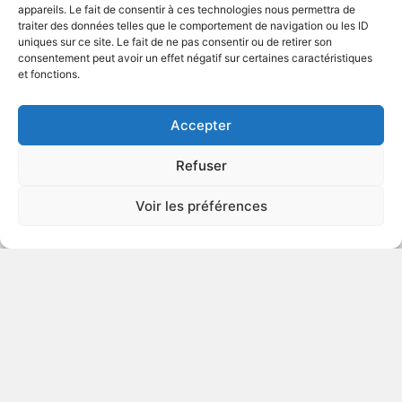
appareils. Le fait de consentir à ces technologies nous permettra de
traiter des données telles que le comportement de navigation ou les ID
uniques sur ce site. Le fait de ne pas consentir ou de retirer son
1991
Drame
consentement peut avoir un effet négatif sur certaines caractéristiques
et fonctions.
VOIR PLUS
45973
Accepter
Refuser
Dimanche, si loin de moi
Voir les préférences
v.o. : Sunday too Far Away
1974
Étude de moeurs