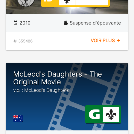
2010
Suspense d'épouvante
VOIR PLUS
355486
McLeod's Daughters - The
Original Movie
v.o. : McLeod's Daughters