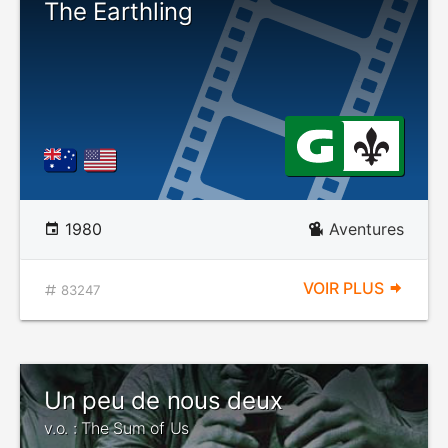
The Earthling
1980
Aventures
VOIR PLUS
83247
Un peu de nous deux
v.o. : The Sum of Us