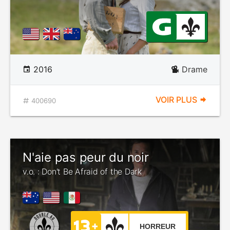
2016
Drame
VOIR PLUS
400690
N'aie pas peur du noir
v.o. : Don't Be Afraid of the Dark
HORREUR