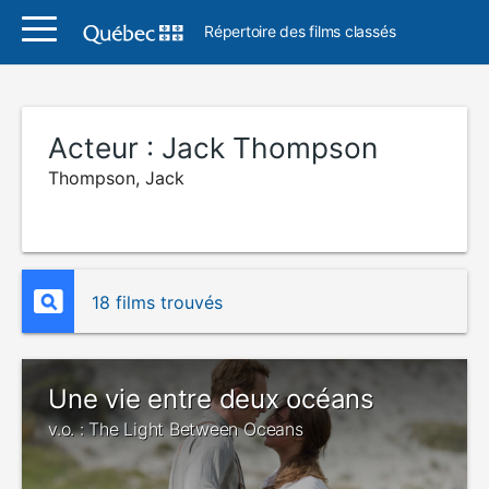
Répertoire des films classés
Acteur :
Jack Thompson
Thompson, Jack
18 films trouvés
Une vie entre deux océans
v.o. : The Light Between Oceans