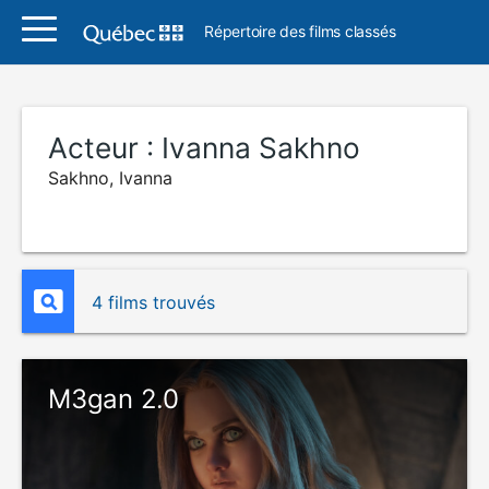
Répertoire des films classés
Acteur :
Ivanna Sakhno
Sakhno, Ivanna
4 films trouvés
M3gan 2.0