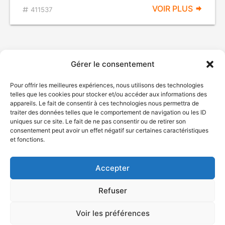
VOIR PLUS
411537
Gérer le consentement
Pour offrir les meilleures expériences, nous utilisons des technologies
telles que les cookies pour stocker et/ou accéder aux informations des
appareils. Le fait de consentir à ces technologies nous permettra de
traiter des données telles que le comportement de navigation ou les ID
uniques sur ce site. Le fait de ne pas consentir ou de retirer son
© Gouvernement du Québec, 2026
consentement peut avoir un effet négatif sur certaines caractéristiques
et fonctions.
Nous joindre
Plan du site
Accepter
Accessibilité
Accès à l'information
Refuser
Déclaration de services
Politique de confidentialité
Voir les préférences