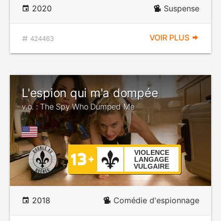
2020
Suspense
VOIR PLUS
424463
L'espion qui m'a dompée
v.o. : The Spy Who Dumped Me
VIOLENCE
LANGAGE
VULGAIRE
2018
Comédie d'espionnage