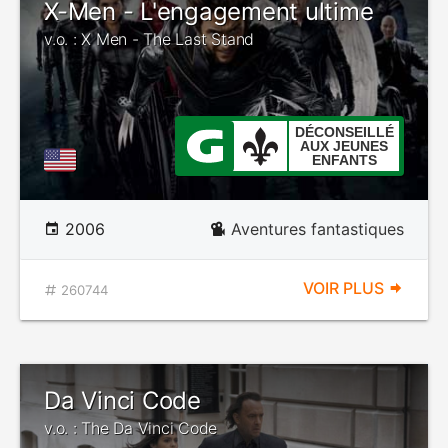
X-Men - L'engagement ultime
v.o. : X Men - The Last Stand
DÉCONSEILLÉ
AUX JEUNES
ENFANTS
2006
Aventures fantastiques
VOIR PLUS
260744
Da Vinci Code
v.o. : The Da Vinci Code