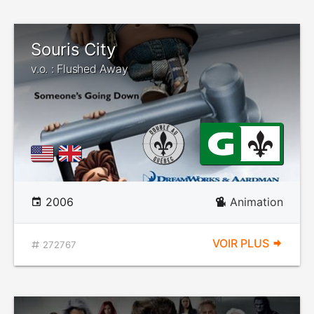
Souris City
v.o. : Flushed Away
2006
Animation
VOIR PLUS
272767