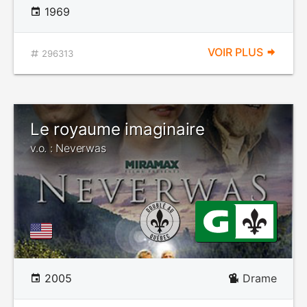
1969
VOIR PLUS
296313
Le royaume imaginaire
v.o. : Neverwas
2005
Drame