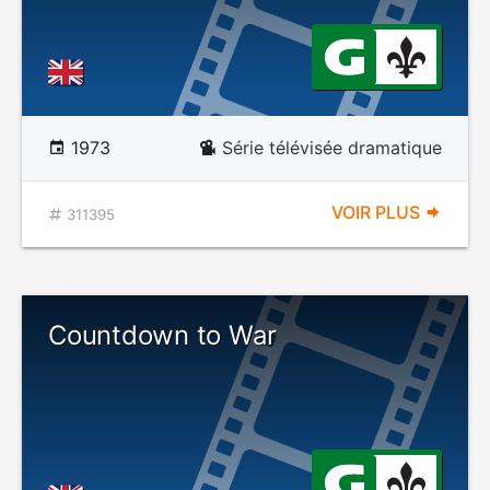
1973
Série télévisée dramatique
VOIR PLUS
311395
Countdown to War