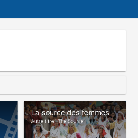
La source des femmes
Autre titre : The Source