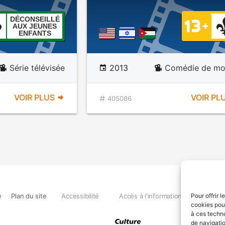
DÉCONSEILLÉ
AUX JEUNES
ENFANTS
Série télévisée
2013
Comédie de mo
VOIR PLUS
VOIR PL
405086
e
Plan du site
Accessibilité
Accès à l'information
Déclara
Pour offrir 
cookies pour
à ces techn
de navigatio