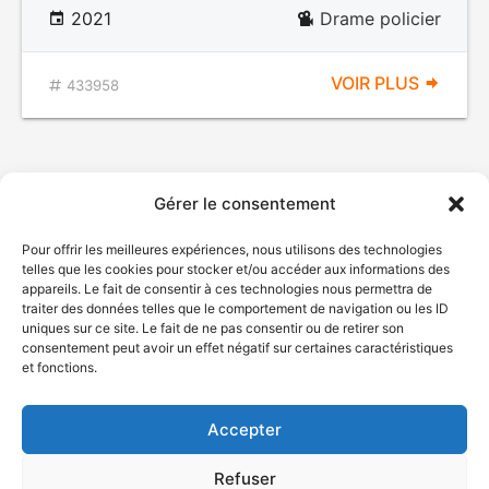
2021
Drame policier
VOIR PLUS
433958
Gérer le consentement
Pour offrir les meilleures expériences, nous utilisons des technologies
telles que les cookies pour stocker et/ou accéder aux informations des
appareils. Le fait de consentir à ces technologies nous permettra de
traiter des données telles que le comportement de navigation ou les ID
uniques sur ce site. Le fait de ne pas consentir ou de retirer son
© Gouvernement du Québec, 2026
consentement peut avoir un effet négatif sur certaines caractéristiques
et fonctions.
Nous joindre
Plan du site
Accepter
Accessibilité
Accès à l'information
Refuser
Déclaration de services