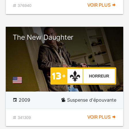
VOIR PLUS
376940
The New Daughter
HORREUR
2009
Suspense d'épouvante
VOIR PLUS
341309