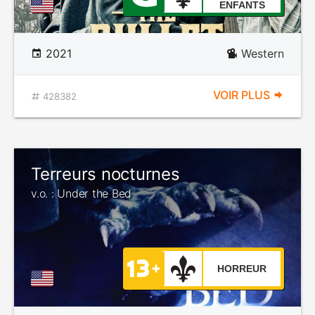
ENFANTS
2021
Western
VOIR PLUS
428382
Terreurs nocturnes
v.o. : Under the Bed
HORREUR