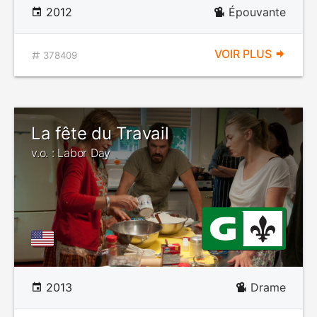
2012
Épouvante
VOIR PLUS
378409
La fête du Travail
v.o. : Labor Day
2013
Drame