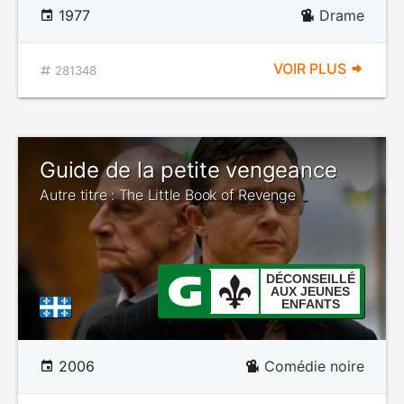
1977
Drame
VOIR PLUS
281348
Guide de la petite vengeance
Autre titre : The Little Book of Revenge
DÉCONSEILLÉ
AUX JEUNES
ENFANTS
2006
Comédie noire