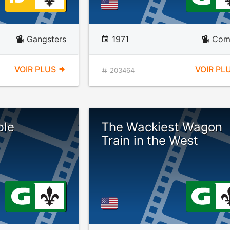
Gangsters
1971
Com
VOIR PLUS
VOIR PL
203464
ble
The Wackiest Wagon
Train in the West