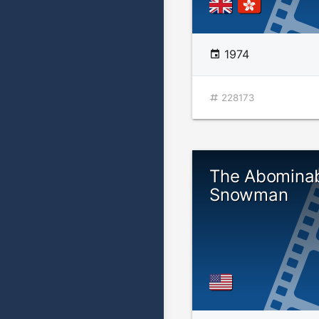
1974
228173
The Abomina
Snowman