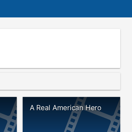
p
A Real American Hero