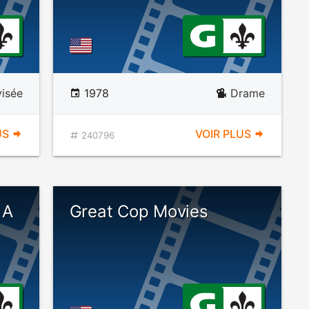
visée
1978
Drame
US
VOIR PLUS
240796
 A
Great Cop Movies