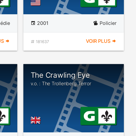
édie
2001
Policier
US
VOIR PLUS
181637
The Crawling Eye
v.o. : The Trollenberg Terror