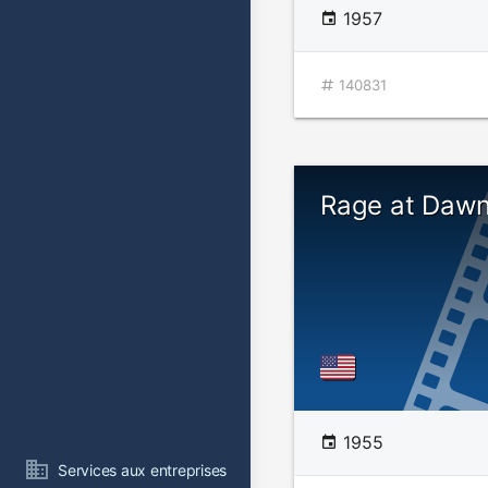
1957
140831
Rage at Daw
1955
Services aux entreprises