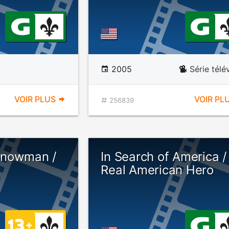
2005
Série télé
VOIR PLUS
VOIR PL
256839
Snowman /
In Search of America /
Real American Hero