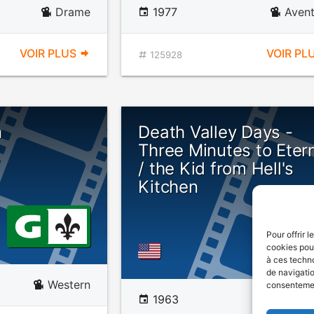
Drame
1977
Avent
VOIR PLUS
VOIR PL
125928
n
Death Valley Days -
Three Minutes to Etern
/ the Kid from Hell's
Kitchen
Pour offrir 
cookies pour
à ces techn
de navigatio
Western
consentement
1963
Wes