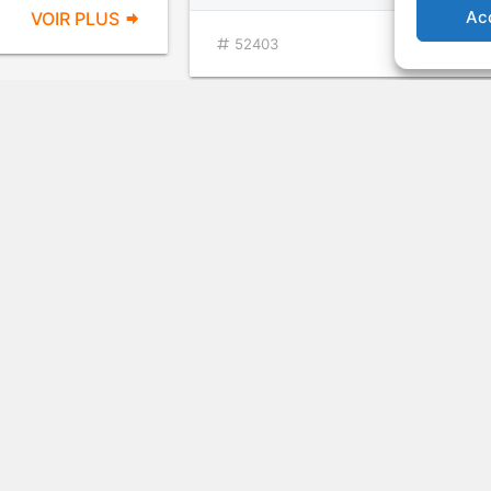
Ac
VOIR PLUS
VOIR PL
52403
Chisum
ima
Drame de guerre
1970
Wes
VOIR PLUS
VOIR PL
11059