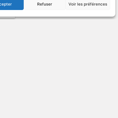
cepter
Refuser
Voir les préférences
VOIR PLUS
36455
US
Barquero
DÉCONSEILLÉ
AUX JEUNES
ENFANTS
1970
Western
tern
VOIR PLUS
10490
US