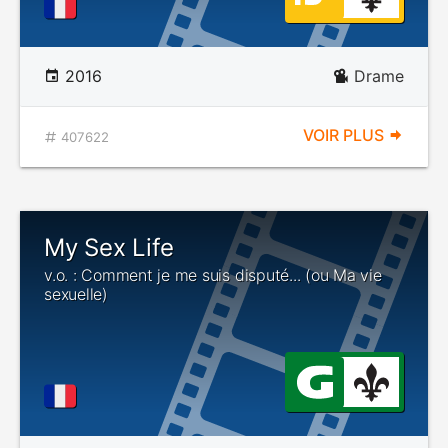
2016
Drame
VOIR PLUS
407622
My Sex Life
v.o. : Comment je me suis disputé... (ou Ma vie
sexuelle)