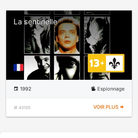
La sentinelle
1992
Espionnage
VOIR PLUS
43105