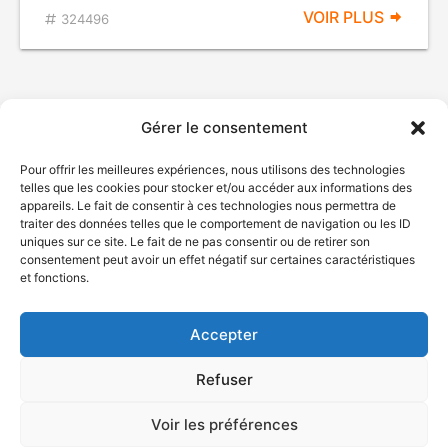
VOIR PLUS
324496
Gérer le consentement
Pour offrir les meilleures expériences, nous utilisons des technologies
telles que les cookies pour stocker et/ou accéder aux informations des
appareils. Le fait de consentir à ces technologies nous permettra de
traiter des données telles que le comportement de navigation ou les ID
uniques sur ce site. Le fait de ne pas consentir ou de retirer son
© Gouvernement du Québec, 2026
consentement peut avoir un effet négatif sur certaines caractéristiques
et fonctions.
Nous joindre
Plan du site
Accepter
Accessibilité
Accès à l'information
Refuser
Déclaration de services
Politique de confidentialité
Voir les préférences