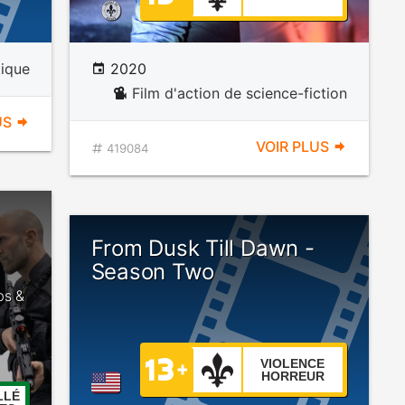
tique
2020
Film d'action de science-fiction
US
VOIR PLUS
419084
From Dusk Till Dawn -
Season Two
bs &
VIOLENCE
HORREUR
LLÉ