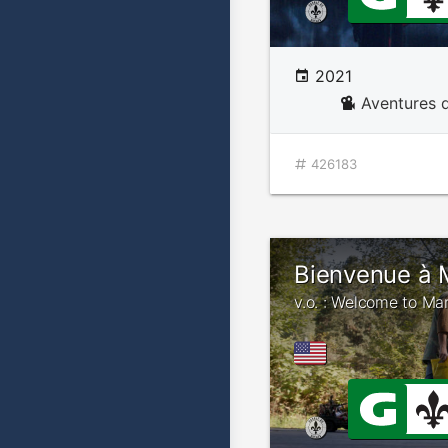
2021
Aventures d
426183
Bienvenue à
v.o. : Welcome to M