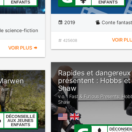
ENFANTS
ENFANTS
2019
Conte fantas
e science-fiction
VOIR PL
425608
VOIR PLUS
Rapides et dangereux
présentent : Hobbs et
 Marwen
Shaw
arwen
v.o. : Fast & Furious Presents: Hob
Shaw
DÉCONSEILLÉ
AUX JEUNES
ENFANTS
DÉCONSEI