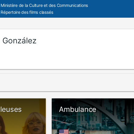
Ministère de la Culture et des Communications
Répertoire des films classés
a González
oleuses
Ambulance