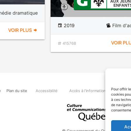
AUX JEUN
ENFANT
édie dramatique
2019
Film d'a
VOIR PLUS
VOIR PL
415768
Pour offrir 
e
Plan du site
Accessibilité
Accès à l'information
Déclara
cookies pour
à ces techn
de navigatio
consentement
Ac
© Gouvernement du Québec, 2026