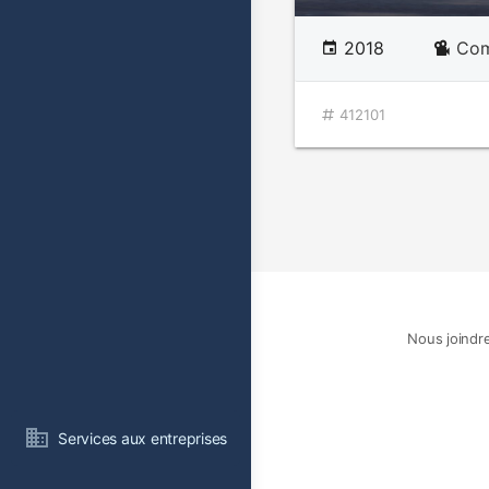
2018
Com
412101
Nous joindr
Services aux entreprises