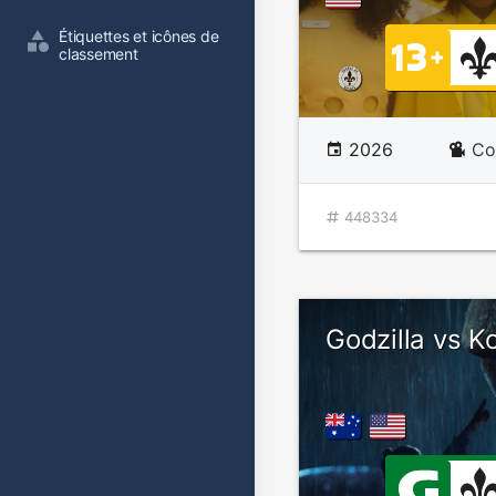
Étiquettes et icônes de 
classement
2026
Co
448334
Godzilla vs K