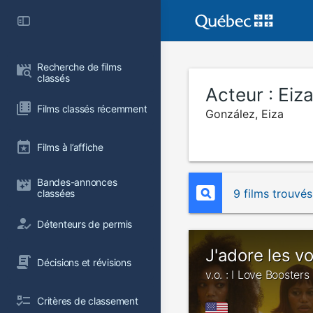
Recherche de films 
classés
Acteur :
Eiz
Films classés récemment
González, Eiza
Films à l’affiche
Bandes-annonces 
9 films trouvés
classées
Détenteurs de permis
J'adore les v
Décisions et révisions
v.o. : I Love Boosters
Critères de classement