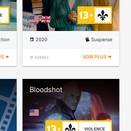
E
ction
2020
Suspense
US
VOIR PLUS
428683
Bloodshot
VIOLENCE