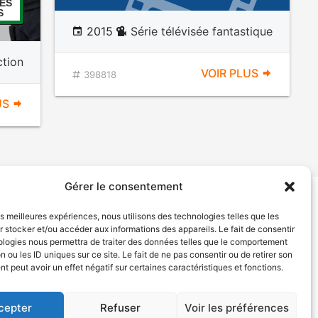
ES
S
2015
Série télévisée fantastique
ction
VOIR PLUS
398818
US
Gérer le consentement
les meilleures expériences, nous utilisons des technologies telles que les
tion de services
Politique de confidentialité
 stocker et/ou accéder aux informations des appareils. Le fait de consentir
ologies nous permettra de traiter des données telles que le comportement
n ou les ID uniques sur ce site. Le fait de ne pas consentir ou de retirer son
 peut avoir un effet négatif sur certaines caractéristiques et fonctions.
cepter
Refuser
Voir les préférences