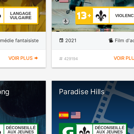
LANGAGE
VIOLENC
VULGAIRE
médie fantaisiste
2021
Film d'a
VOIR PLUS
VOIR PL
429194
ong
Paradise Hills
DÉCONSEILLÉ
DÉCONSEILLÉ
AUX JEUNES
AUX JEUNES