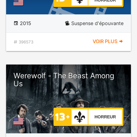
HORREUR
2015
Suspense d'épouvante
VOIR PLUS
396573
Werewolf - The Beast Among
Us
HORREUR