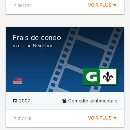
VOIR PLUS
368242
Frais de condo
v.o. : The Neighbor
2007
Comédie sentimentale
VOIR PLUS
317728