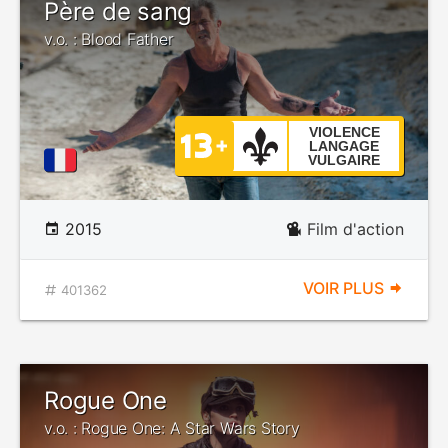
Père de sang
v.o. : Blood Father
VIOLENCE
LANGAGE
VULGAIRE
2015
Film d'action
VOIR PLUS
401362
Rogue One
v.o. : Rogue One: A Star Wars Story