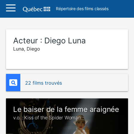
Répertoire des films classés
Acteur :
Diego Luna
Luna, Diego
22 films trouvés
Le baiser de la femme araignée
v.o. : Kiss of the Spider Woman