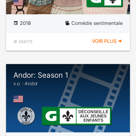
2018
Comédie sentimentale
VOIR PLUS
434175
Andor: Season 1
v.o. : Andor
DÉCONSEILLÉ
AUX JEUNES
ENFANTS