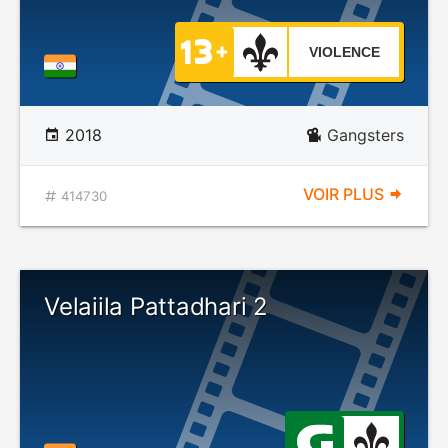
VIOLENCE
2018
Gangsters
VOIR PLUS
414730
Velaiila Pattadhari 2