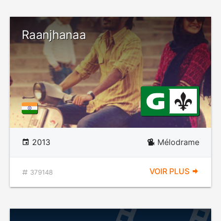
Raanjhanaa
2013
Mélodrame
VOIR PLUS
379148