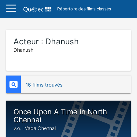
Répertoire des films classés
Acteur :
Dhanush
Dhanush
16 films trouvés
Once Upon A Time in North
Chennai
v.o. : Vada Chennai