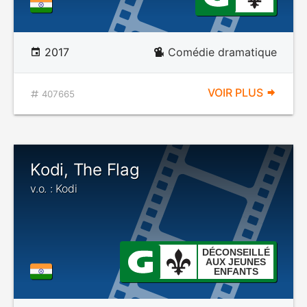
2017
Comédie dramatique
VOIR PLUS
407665
Kodi, The Flag
v.o. : Kodi
DÉCONSEILLÉ
AUX JEUNES
ENFANTS