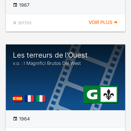
1967
VOIR PLUS
301703
Les terreurs de l'Ouest
v.o. : I Magnifici Brutos Del West
1964