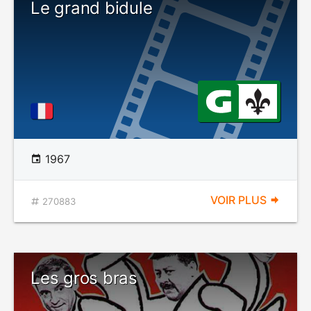
Le grand bidule
1967
VOIR PLUS
270883
Les gros bras