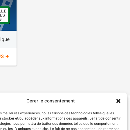
LLÉ
ES
S
ique
US
Gérer le consentement
tion de services
Politique de confidentialité
les meilleures expériences, nous utilisons des technologies telles que les
 stocker et/ou accéder aux informations des appareils. Le fait de consentir
ologies nous permettra de traiter des données telles que le comportement
n ou les ID uniques sur ce site. Le fait de ne pas consentir ou de retirer son