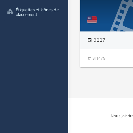
Étiquettes et icônes de 
classement
2007
311479
Nous joindr