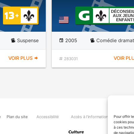
DÉCONSEI
AUX JEUN
ENFANT
Suspense
2005
Comédie dramat
VOIR PLUS
VOIR PL
283031
e
Plan du site
Accessibilité
Accès à l'information
Déclara
Pour offrir 
cookies pour
à ces techn
de navigatio