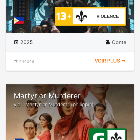
VIOLENCE
2025
Conte
VOIR PLUS
444248
Martyr or Murderer
v.o. : Martyr or Murderer (philippin)