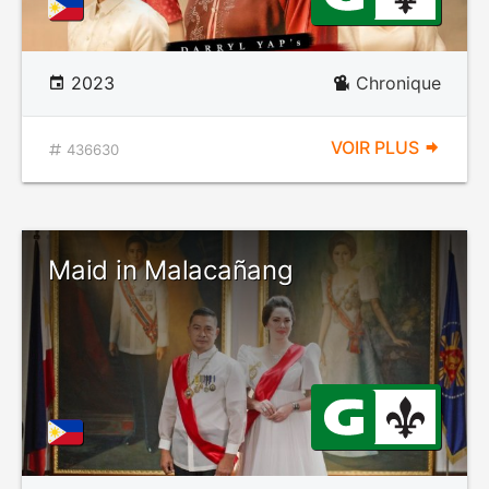
2023
Chronique
VOIR PLUS
436630
Maid in Malacañang