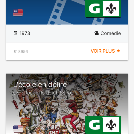
1973
Comédie
VOIR PLUS
8956
L'école en délire
v.o. : Rock'n'Roll High School