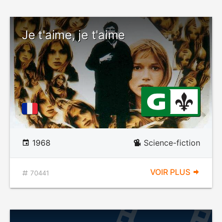
Je t'aime, je t'aime
1968
Science-fiction
VOIR PLUS
70441