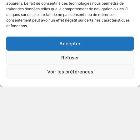
appareils. Le fait de consentir à ces technologies nous permettra de
traiter des données telles que le comportement de navigation ou les ID
uniques sur ce site. Le fait de ne pas consentir ou de retirer son
1963
consentement peut avoir un effet négatif sur certaines caractéristiques
et fonctions.
VOIR PLUS
58220
Accepter
Refuser
Le souper
Voir les préférences
1992
Étude psychologique