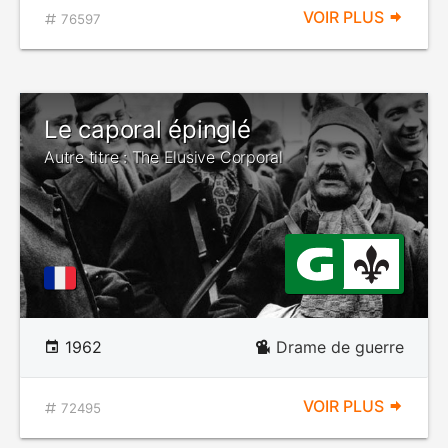
VOIR PLUS
76597
Le caporal épinglé
Autre titre : The Elusive Corporal
1962
Drame de guerre
VOIR PLUS
72495