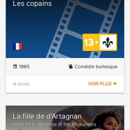
Les copains
1965
Comédie burlesque
VOIR PLUS
69749
La fille de d'Artagnan
Autre titre : Revenge of the Musketeers