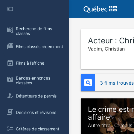
Recherche de films 
classés
Acteur :
Chr
Films classés récemment
Vadim, Christian
Films à l’affiche
Bandes-annonces 
3 films trouvés
classées
Détenteurs de permis
Le crime est 
Décisions et révisions
affaire
Autre titre : Crime I
Critères de classement