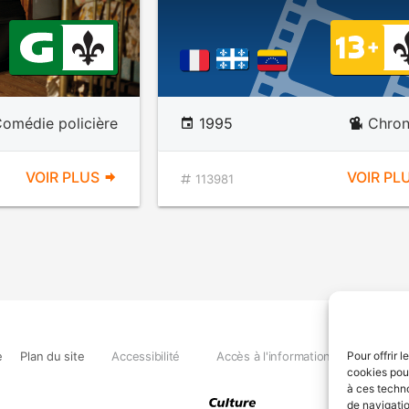
omédie policière
1995
Chron
VOIR PLUS
VOIR PL
113981
e
Plan du site
Accessibilité
Accès à l'information
Déclara
Pour offrir 
cookies pour
à ces techn
de navigatio