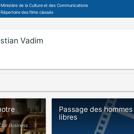
Ministère de la Culture et des Communications
Répertoire des films classés
istian Vadim
notre
Passage des hommes
libres
s Our Business