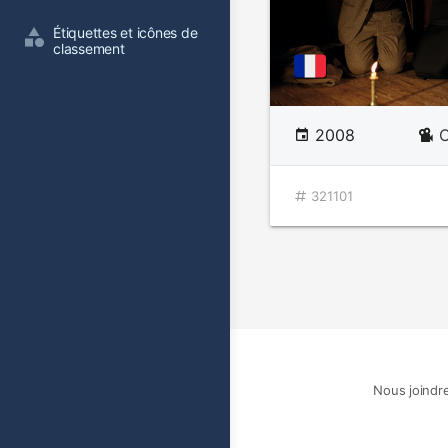
Étiquettes et icônes de 
classement
2008
C
321101
Nous joindr