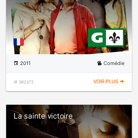
2011
Comédie
VOIR PLUS
362372
La sainte victoire