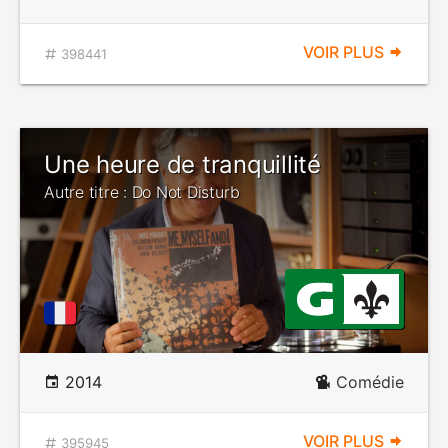
VOIR PLUS
398441
Une heure de tranquillité
Autre titre : Do Not Disturb
2014
Comédie
VOIR PLUS
395945