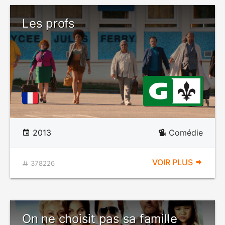
Les profs
2013
Comédie
VOIR PLUS
378226
On ne choisit pas sa famille