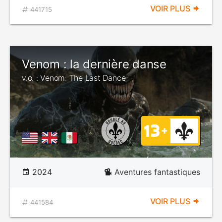
VOIR PLUS
441715
Venom : la dernière danse
v.o. : Venom: The Last Dance
2024
Aventures fantastiques
VOIR PLUS
441584