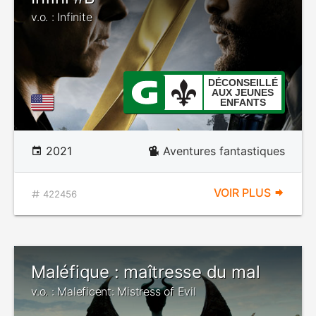
v.o. : Infinite
DÉCONSEILLÉ
AUX JEUNES
ENFANTS
2021
Aventures fantastiques
VOIR PLUS
422456
Maléfique : maîtresse du mal
v.o. : Maleficent: Mistress of Evil