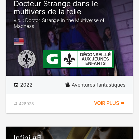
Docteur Strange dans le
multivers de la folie
v.o. : Doctor Strange in the Multiverse of
Madness
DÉCONSEILLÉ
AUX JEUNES
ENFANTS
2022
Aventures fantastiques
VOIR PLUS
428978
Infini #B