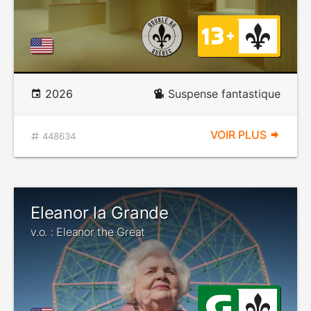
2026
Suspense fantastique
VOIR PLUS
448634
Eleanor la Grande
v.o. : Eleanor the Great