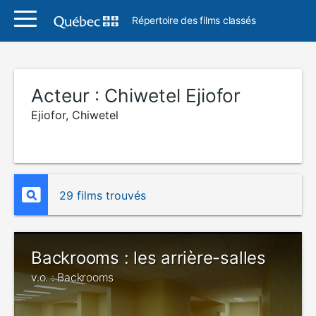
Répertoire des films classés
Acteur :
Chiwetel Ejiofor
Ejiofor, Chiwetel
29 films trouvés
Backrooms : les arrière-salles
v.o. : Backrooms