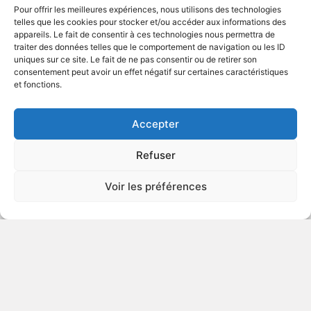
AUX JEUNES
Pour offrir les meilleures expériences, nous utilisons des technologies
ENFANTS
telles que les cookies pour stocker et/ou accéder aux informations des
appareils. Le fait de consentir à ces technologies nous permettra de
traiter des données telles que le comportement de navigation ou les ID
uniques sur ce site. Le fait de ne pas consentir ou de retirer son
2018
Drame religieux
consentement peut avoir un effet négatif sur certaines caractéristiques
et fonctions.
VOIR PLUS
417332
Accepter
Refuser
Le roi lion
Voir les préférences
v.o. : The Lion King
DÉCONSEILLÉ
AUX JEUNES
ENFANTS