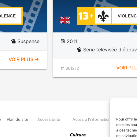
OLENCE
VIOLENC
Suspense
2011
Série télévisée d'épou
VOIR PLUS
VOIR PL
361212
e
Plan du site
Accessibilité
Accès à l'information
Déclara
Pour offrir 
cookies pour
à ces techn
de navigatio