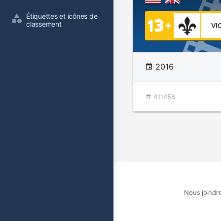
Étiquettes et icônes de 
classement
VI
2016
411458
Nous joindr