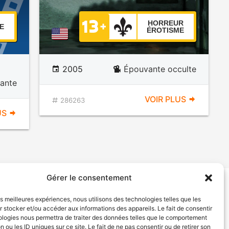
HORREUR
E
ÉROTISME
2005
Épouvante occulte
vante
VOIR PLUS
286263
US
Gérer le consentement
tion de services
Politique de confidentialité
les meilleures expériences, nous utilisons des technologies telles que les
 stocker et/ou accéder aux informations des appareils. Le fait de consentir
ologies nous permettra de traiter des données telles que le comportement
n ou les ID uniques sur ce site. Le fait de ne pas consentir ou de retirer son