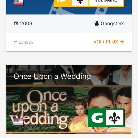
VULGAIRE
2006
Gangsters
VOIR PLUS
284253
Once Upon a Wedding