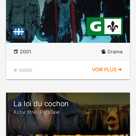
2001
Drame
VOIR PLUS
168565
La loi du cochon
Autre titre : Pig's law