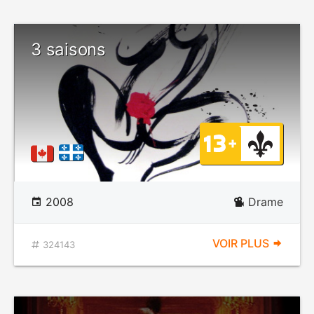
3 saisons
2008
Drame
VOIR PLUS
324143