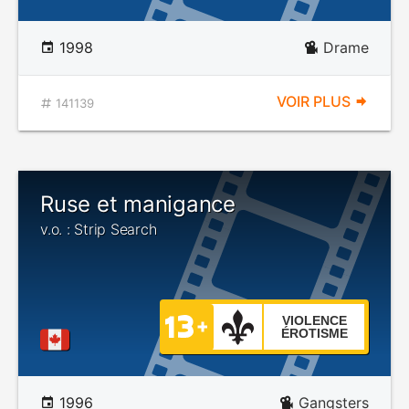
1998
Drame
VOIR PLUS
141139
Ruse et manigance
v.o. : Strip Search
VIOLENCE
ÉROTISME
1996
Gangsters