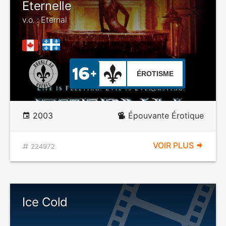
Eternelle
v.o. : Eternal
ÉROTISME
2003
Épouvante Érotique
VOIR PLUS
224972
Ice Cold