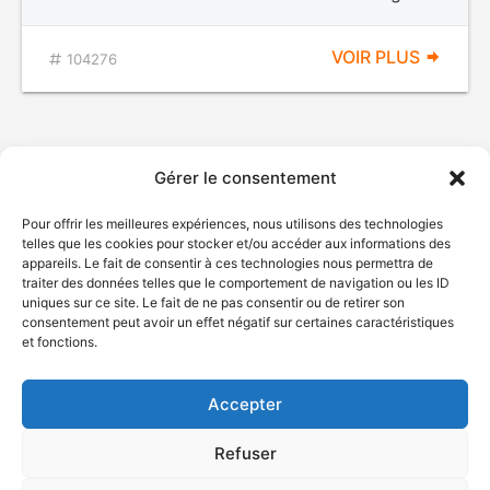
VOIR PLUS
104276
Gérer le consentement
Pour offrir les meilleures expériences, nous utilisons des technologies
telles que les cookies pour stocker et/ou accéder aux informations des
appareils. Le fait de consentir à ces technologies nous permettra de
traiter des données telles que le comportement de navigation ou les ID
uniques sur ce site. Le fait de ne pas consentir ou de retirer son
© Gouvernement du Québec, 2026
consentement peut avoir un effet négatif sur certaines caractéristiques
et fonctions.
Nous joindre
Plan du site
Accepter
Accessibilité
Accès à l'information
Refuser
Déclaration de services
Politique de confidentialité