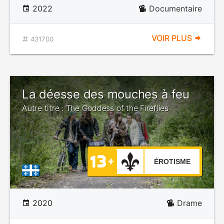
2022
Documentaire
VOIR PLUS
431700
La déesse des mouches à feu
Autre titre : The Goddess of the Fireflies
ÉROTISME
2020
Drame