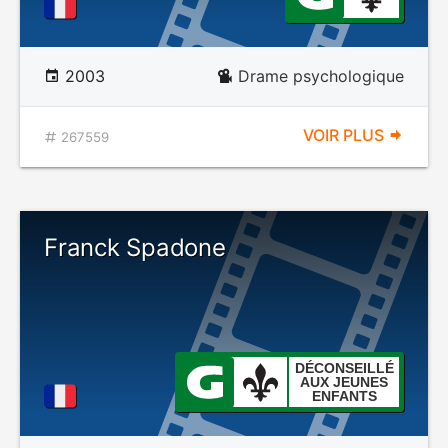
2003
Drame psychologique
VOIR PLUS
267559
Franck Spadone
DÉCONSEILLÉ
AUX JEUNES
ENFANTS