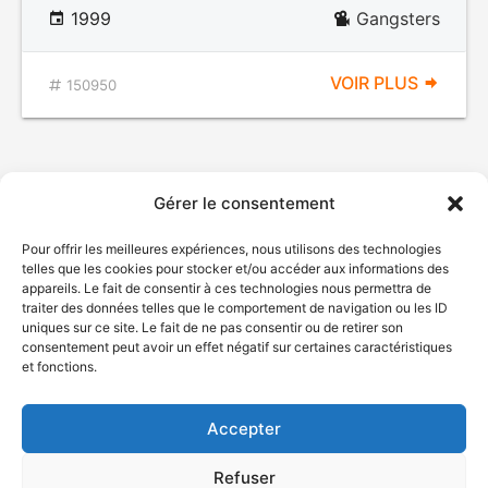
1999
Gangsters
VOIR PLUS
150950
Gérer le consentement
Pour offrir les meilleures expériences, nous utilisons des technologies
telles que les cookies pour stocker et/ou accéder aux informations des
appareils. Le fait de consentir à ces technologies nous permettra de
traiter des données telles que le comportement de navigation ou les ID
uniques sur ce site. Le fait de ne pas consentir ou de retirer son
© Gouvernement du Québec, 2026
consentement peut avoir un effet négatif sur certaines caractéristiques
et fonctions.
Nous joindre
Plan du site
Accepter
Accessibilité
Accès à l'information
Refuser
Déclaration de services