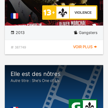
VIOLENCE
2013
Gangsters
VOIR PLUS
387749
Elle est des nôtres
Autre titre : She's One of Us