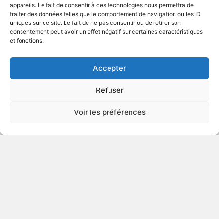
appareils. Le fait de consentir à ces technologies nous permettra de
traiter des données telles que le comportement de navigation ou les ID
uniques sur ce site. Le fait de ne pas consentir ou de retirer son
1993
Drame
consentement peut avoir un effet négatif sur certaines caractéristiques
et fonctions.
VOIR PLUS
58046
Accepter
Refuser
Highway Patrolman
Voir les préférences
v.o. : El Patrullero
VIOLENCE
1991
Policier