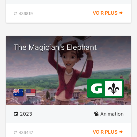
VOIR PLUS
436819
The Magician's Elephant
2023
Animation
VOIR PLUS
436447