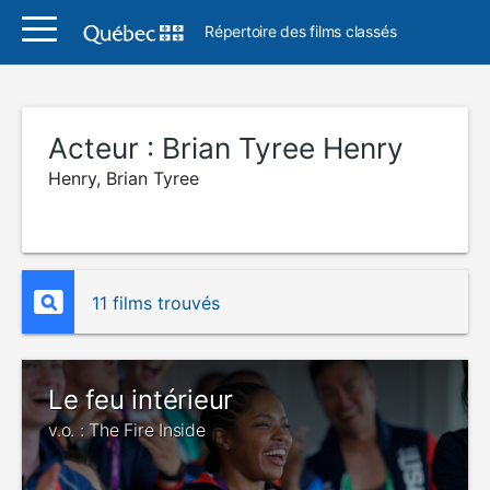
Répertoire des films classés
Acteur :
Brian Tyree Henry
Henry, Brian Tyree
11 films trouvés
Le feu intérieur
v.o. : The Fire Inside