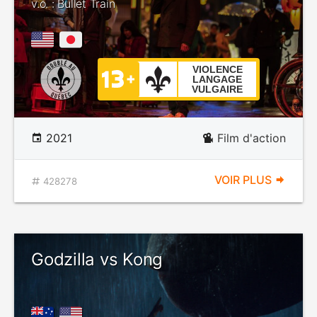
v.o. : Bullet Train
VIOLENCE
LANGAGE
VULGAIRE
2021
Film d'action
VOIR PLUS
428278
Godzilla vs Kong