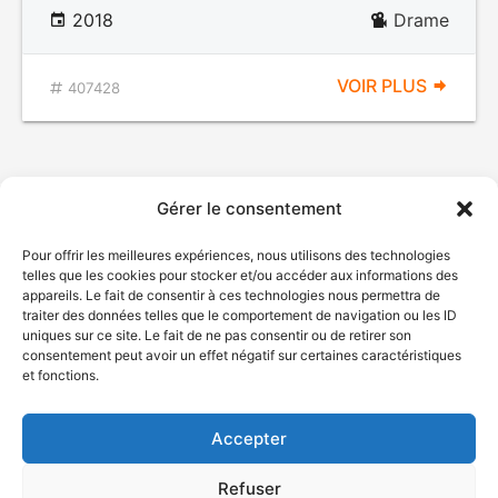
2018
Drame
VOIR PLUS
407428
Gérer le consentement
Pour offrir les meilleures expériences, nous utilisons des technologies
telles que les cookies pour stocker et/ou accéder aux informations des
appareils. Le fait de consentir à ces technologies nous permettra de
traiter des données telles que le comportement de navigation ou les ID
uniques sur ce site. Le fait de ne pas consentir ou de retirer son
© Gouvernement du Québec, 2026
consentement peut avoir un effet négatif sur certaines caractéristiques
et fonctions.
Nous joindre
Plan du site
Accepter
Accessibilité
Accès à l'information
Refuser
Déclaration de services