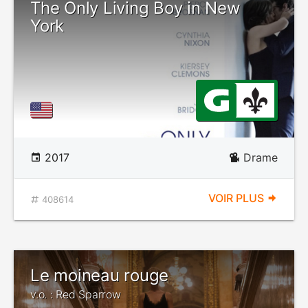
The Only Living Boy in New
York
2017
Drame
VOIR PLUS
408614
Le moineau rouge
v.o. : Red Sparrow