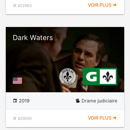
VOIR PLUS
422963
Dark Waters
2019
Drame judiciaire
VOIR PLUS
420056