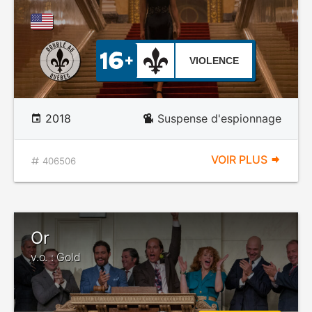
VIOLENCE
2018
Suspense d'espionnage
VOIR PLUS
406506
Or
v.o. : Gold