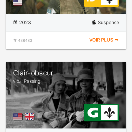
2023
Suspense
VOIR PLUS
438483
Clair-obscur
v.o. : Passing