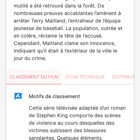
mutilé a été retrouvé dans la forêt. De
nombreuses preuves accablantes l’amènent à
arrêter Terry Maitland, l’entraîneur de l’équipe
jeunesse de baseball. La population, outrée et
en colère, réclame la tête de l’accusé.
Cependant, Maitland clame son innocence,
indiquant qu’il était à l’extérieur de la ville le
jour du crime.
CLASSEMENT DU FILM
FICHE TECHNIQUE
DISTRIBUTE
Classement
Motifs de classement
Classement
du
Cette série télévisée adaptée d’un roman
VIOLENCE
de Stephen King comporte des scènes
film
de violence au cours desquelles des
victimes subissent des blessures
sanglantes. Quelques éléments