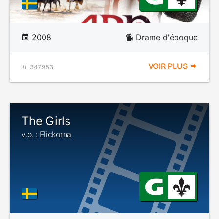
2008
Drame d'époque
VOIR PLUS
347953
The Girls
v.o. : Flickorna