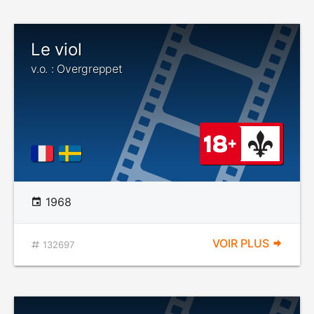
Le viol
v.o. : Overgreppet
1968
VOIR PLUS
132697