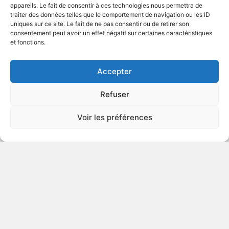
appareils. Le fait de consentir à ces technologies nous permettra de
traiter des données telles que le comportement de navigation ou les ID
uniques sur ce site. Le fait de ne pas consentir ou de retirer son
1962
Drame
consentement peut avoir un effet négatif sur certaines caractéristiques
et fonctions.
VOIR PLUS
10695
Accepter
Refuser
Syskonbadd - My Sister My
Voir les préférences
Love
v.o. : Syskonbadd
1966
Drame de moeurs