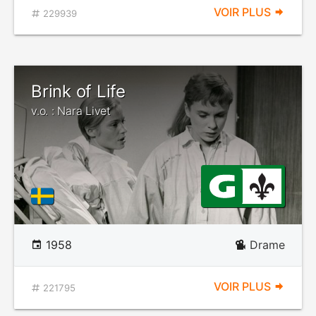
VOIR PLUS
229939
Brink of Life
v.o. : Nara Livet
1958
Drame
VOIR PLUS
221795