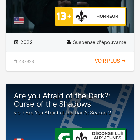
HORREUR
2022
Suspense d'épouvante
VOIR PLUS
437928
Are you Afraid of the Dark?:
Curse of the Shadows
v.o. : Are You Afraid of the Dark?: Season 2
DÉCONSEILLÉ
AUX JEUNES