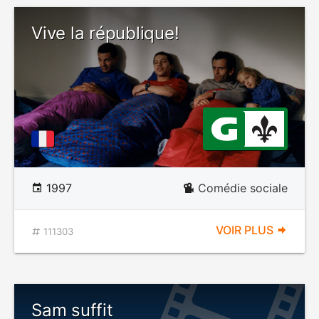
Vive la république!
1997
Comédie sociale
VOIR PLUS
111303
Sam suffit