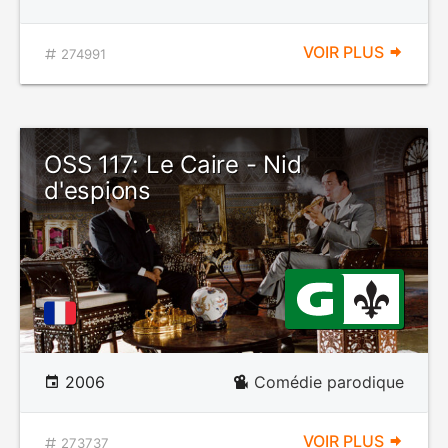
VOIR PLUS
274991
OSS 117: Le Caire - Nid
d'espions
2006
Comédie parodique
VOIR PLUS
273737