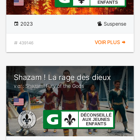
ENFANTS
2023
Suspense
VOIR PLUS
439146
Shazam ! La rage des dieux
v.o. : Shazam! Fury of the Gods
DÉCONSEILLÉ
AUX JEUNES
ENFANTS