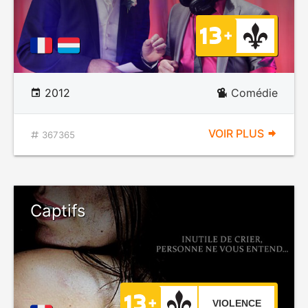
2012
Comédie
VOIR PLUS
367365
Captifs
VIOLENCE