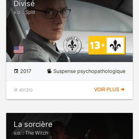
Divisé
v.o. : Split
2017
Suspense psychopathologique
VOIR PLUS
401310
La sorcière
v.o. : The Witch