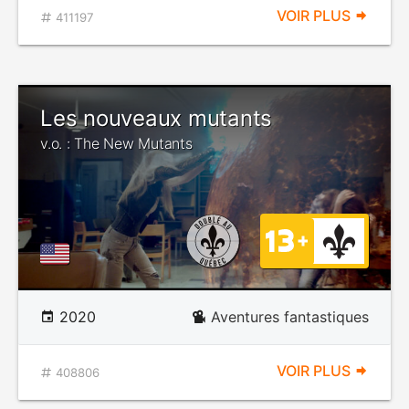
VOIR PLUS
411197
Les nouveaux mutants
v.o. : The New Mutants
2020
Aventures fantastiques
VOIR PLUS
408806