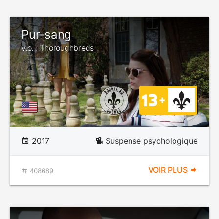
Pur-sang
v.o. : Thoroughbreds
2017
Suspense psychologique
VOIR PLUS
408689