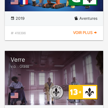
2019
Aventures
VOIR PLUS
418396
Verre
v.o. : Glass